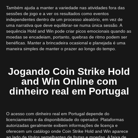
Também ajuda a manter a variedade nas atividades fora das
sessões de jogo e a ver os resultados como eventos
independentes dentro de um processo aleatório, em vez de
uma narrativa que deve equilibrar-se numa única sessão. A
sequência Hold and Win pode criar picos emocionais quando as
moedas se encadeiam, portanto, quebras de ritmo podem ser
benéficas. Manter a brincadeira ocasional e planejada é uma
maneira simples de manter o prazer ao longo do tempo.
Jogando Coin Strike Hold
and Win Online com
dinheiro real em Portugal
O acesso com dinheiro real em Portugal depende do
licenciamento e da disponibilidade do operador. Plataformas
autorizadas geralmente exibem informações de licença e
oferecem um catálogo onde Coin Strike Hold and Win aparece
ao lado de títulos semelhantes de frutas e moedas. A faixa de