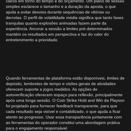
claros em torno do tempo e do orçamento. Um plano de sessão
simples esclarece o tamanho e a duração da aposta, o que
ajuda a evitar desvios durante sequências de vitórias ou
derrotas. O perfil de volatilidade média significa que tanto fases
tranquilas quanto explosões animadas fazem parte da
experiência. Ancorar a sessão a limites pré-determinados
mantém os resultados em perspectiva e faz do valor do
entretenimento a prioridade.
Quando ferramentas de plataforma estão disponíveis, limites de
depósito, lembretes de tempo e visões gerais de atividades
oferecem suporte a jogos medidos. As opções de
autoverificação oferecem espaço para reflexão, principalmente
após uma longa sessão. O Coin Strike Hold and Win da Playson
foi projetado para fornecer feedback transparente, para que
cada resultado seja visível e contabilizado, o que ajuda a ficar
atento ao progresso. Usar essa transparência juntamente com
as ferramentas do operador constitui uma abordagem prática
para o engajamento responsável.