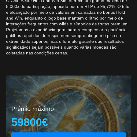
O Coin Strike Hold and Win Slot oferece um ganho máximo de
5.000x de participação, apoiado por um RTP de 95,72%. O teto
é alcançado por meio de valores em camadas no bônus Hold
and Win, enquanto o jogo base mantém o ritmo por meio de
interações frequentes com wilds e símbolos de frutas premium.
Projetamos a experiência geral para recompensar a paciência:
gatilhos repetidos de respin nem sempre atingem o pico na
extremidade superior, mas o formato garante que resultados
significativos sejam possíveis quando várias moedas são
coletadas nas condições certas.
Prêmio máximo
59800€