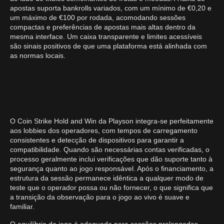
apostas suporta bankrolls variados, com um mínimo de €0,20 e
um máximo de €100 por rodada, acomodando sessões
compactas e preferências de apostas mais altas dentro da
mesma interface. Um caixa transparente e limites acessíveis
são sinais positivos de que uma plataforma está alinhada com
as normas locais.
O Coin Strike Hold and Win da Playson integra-se perfeitamente
aos lobbies dos operadores, com tempos de carregamento
consistentes e detecção de dispositivos para garantir a
compatibilidade. Quando são necessárias contas verificadas, o
processo geralmente inclui verificações que dão suporte tanto à
segurança quanto ao jogo responsável. Após o financiamento, a
estrutura da sessão permanece idêntica a qualquer modo de
teste que o operador possa ou não fornecer, o que significa que
a transição da observação para o jogo ao vivo é suave e
familiar.
O equilíbrio do jogo é adequado para sessões prolongadas,