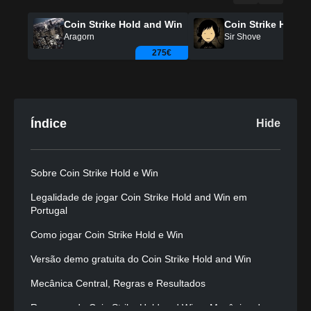
Coin Strike Hold and Win
Coin Strike Hold 
Aragorn
Sir Shove
275€
Índice
Hide
Sobre Coin Strike Hold e Win
Legalidade de jogar Coin Strike Hold and Win em
Portugal
Como jogar Coin Strike Hold e Win
Versão demo gratuita do Coin Strike Hold and Win
Mecânica Central, Regras e Resultados
Recursos de Coin Strike Hold and Win e Mecânica de