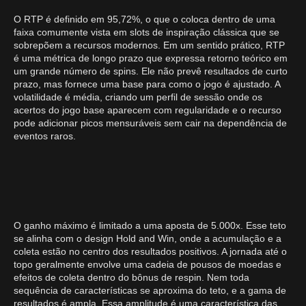
O RTP é definido em 95,72%, o que o coloca dentro de uma
faixa comumente vista em slots de inspiração clássica que se
sobrepõem a recursos modernos. Em um sentido prático, RTP
é uma métrica de longo prazo que expressa retorno teórico em
um grande número de spins. Ele não prevê resultados de curto
prazo, mas fornece uma base para como o jogo é ajustado. A
volatilidade é média, criando um perfil de sessão onde os
acertos do jogo base aparecem com regularidade e o recurso
pode adicionar picos mensuráveis sem cair na dependência de
eventos raros.
O ganho máximo é limitado a uma aposta de 5.000x. Esse teto
se alinha com o design Hold and Win, onde a acumulação e a
coleta estão no centro dos resultados positivos. A jornada até o
topo geralmente envolve uma cadeia de pousos de moedas e
efeitos de coleta dentro do bônus de respin. Nem toda
sequência de características se aproxima do teto, e a gama de
resultados é ampla. Essa amplitude é uma característica das