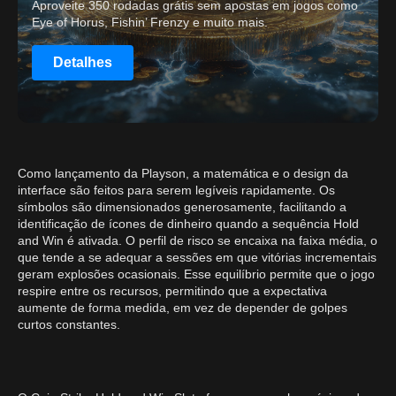
Aproveite 350 rodadas grátis sem apostas em jogos como
Eye of Horus, Fishin’ Frenzy e muito mais.
Detalhes
Como lançamento da Playson, a matemática e o design da
interface são feitos para serem legíveis rapidamente. Os
símbolos são dimensionados generosamente, facilitando a
identificação de ícones de dinheiro quando a sequência Hold
and Win é ativada. O perfil de risco se encaixa na faixa média, o
que tende a se adequar a sessões em que vitórias incrementais
geram explosões ocasionais. Esse equilíbrio permite que o jogo
respire entre os recursos, permitindo que a expectativa
aumente de forma medida, em vez de depender de golpes
curtos constantes.