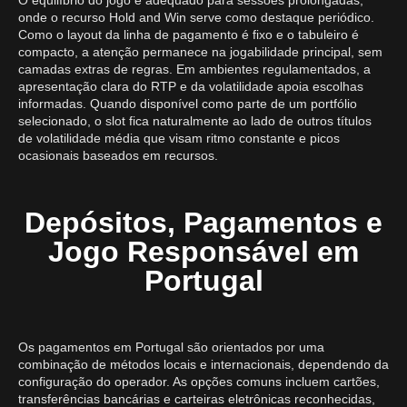
onde o recurso Hold and Win serve como destaque periódico.
Como o layout da linha de pagamento é fixo e o tabuleiro é
compacto, a atenção permanece na jogabilidade principal, sem
camadas extras de regras. Em ambientes regulamentados, a
apresentação clara do RTP e da volatilidade apoia escolhas
informadas. Quando disponível como parte de um portfólio
selecionado, o slot fica naturalmente ao lado de outros títulos
de volatilidade média que visam ritmo constante e picos
ocasionais baseados em recursos.
Depósitos, Pagamentos e
Jogo Responsável em
Portugal
Os pagamentos em Portugal são orientados por uma
combinação de métodos locais e internacionais, dependendo da
configuração do operador. As opções comuns incluem cartões,
transferências bancárias e carteiras eletrônicas reconhecidas,