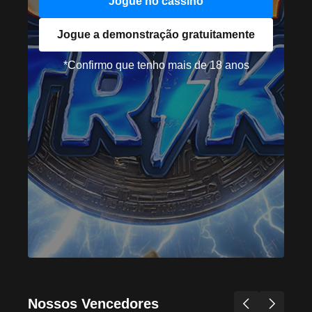
Jogue no cassino
Jogue a demonstração gratuitamente
*Confirmo que tenho mais de 18 anos
Nossos Vencedores