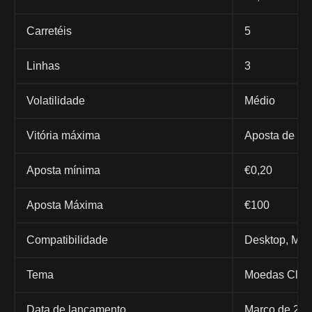
Carretéis
5
Linhas
3
Volatilidade
Médio
Vitória máxima
Aposta de 5.
Aposta mínima
€0,20
Aposta Máxima
€100
Compatibilidade
Desktop, Móve
Tema
Moedas Cláss
Data de lançamento
Março de 20